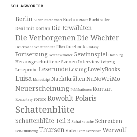
SCHLAGWÖRTER
Berlin
Buchmesse
Buchtrailer
Bilder
Buchhandel
Die Erwählten
Deal mit Dorian
Die Verborgenen
Die Wächter
facebook
Elias
Druckfahne Schattenblüte
Fantasy
Fortsetzung
Gewinnspiel
Gestaltwandler
Hamburg
Herausgeschnittene Szenen
Interview
Leipzig
Leserunde
LovelyBooks
Lesung
Leseprobe
Luisa
NaNoWriMo
Nachtkrähen
Manuskript
Neuerscheinung
Roman
Publikationen
Rowohlt Polaris
rororo
Romantasy
Schattenblüte
Schattenblüte Teil 3
Schreiben
Schatzsuche
Thursen
Werwolf
Video
Self-Publishing
Vom Schreiben