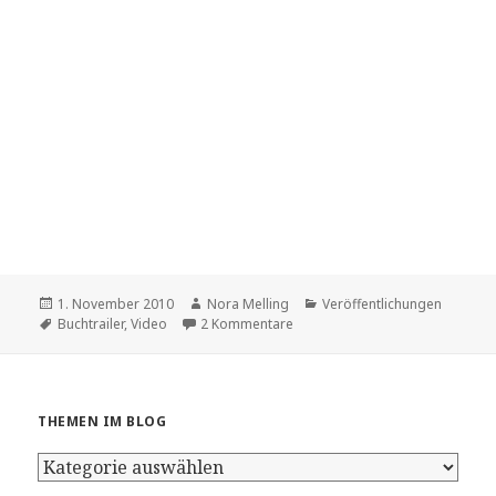
Veröffentlicht
Autor
Kategorien
1. November 2010
Nora Melling
Veröffentlichungen
am
Schlagwörter
zu Buch-Trailer zu Schattenblüte
Buchtrailer
,
Video
2 Kommentare
THEMEN IM BLOG
Themen
im