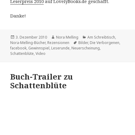
Leserpreis 2010
auf LovelyBooks.de geschafft.
Danke!
Veröffentlicht
Autor
Kategorien
3. Dezember 2010
Nora Melling
Am Schreibtisch
,
am
Schlagwörter
Nora-Melling-Bücher
,
Rezensionen
Bilder
,
Die Verborgenen
,
facebook
,
Gewinnspiel
,
Leserunde
,
Neuerscheinung
,
Schattenblüte
,
Video
Buch-Trailer zu
Schattenblüte