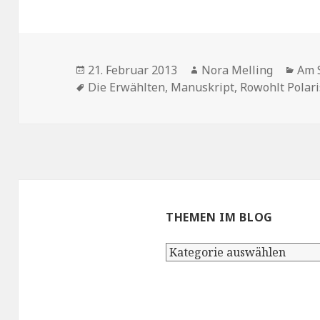
Veröffentlicht
Autor
Kat
21. Februar 2013
Nora Melling
Am 
am
Schlagwörter
Die Erwählten
,
Manuskript
,
Rowohlt Polari
THEMEN IM BLOG
Themen
im
Blog