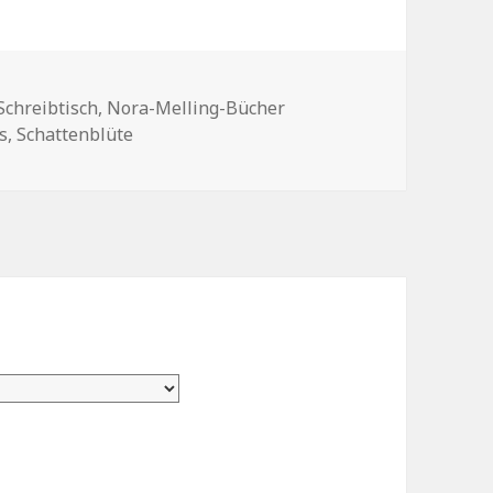
egorien
Schreibtisch
,
Nora-Melling-Bücher
s
,
Schattenblüte