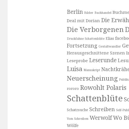
Berlin
Buchme
Bilder
Buchhandel
Die Erwäh
Deal mit Dorian
Die Verborgenen
D
facebo
Elias
Druckfahne Schattenblüte
Fortsetzung
Ge
Gestaltwandler
Herausgeschnittene Szenen
I
Leserunde
Les
Leseprobe
Luisa
Nachtkräh
Manuskript
Neuerscheinung
Publik
Rowohlt Polaris
rororo
Schattenblüte
Sc
Schreiben
Schatzsuche
Self-Publ
Wo Bü
Werwolf
Vom Schreiben
Wölfe