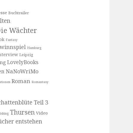
sse
Buchtrailer
lten
ie Wächter
ok
Fantasy
winnspiel
Hamburg
nterview
Leipzig
LovelyBooks
ung
NaNoWriMo
en
Roman
ationen
Romantasy
hattenblüte Teil 3
Thursen
Video
ishing
cher entstehen