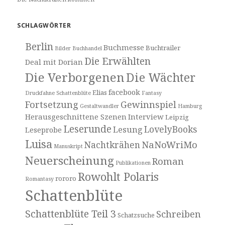
SCHLAGWÖRTER
Berlin
Buchmesse
Buchtrailer
Bilder
Buchhandel
Die Erwählten
Deal mit Dorian
Die Verborgenen
Die Wächter
facebook
Elias
Druckfahne Schattenblüte
Fantasy
Fortsetzung
Gewinnspiel
Gestaltwandler
Hamburg
Herausgeschnittene Szenen
Interview
Leipzig
Leserunde
LovelyBooks
Lesung
Leseprobe
Luisa
NaNoWriMo
Nachtkrähen
Manuskript
Neuerscheinung
Roman
Publikationen
Rowohlt Polaris
rororo
Romantasy
Schattenblüte
Schattenblüte Teil 3
Schreiben
Schatzsuche