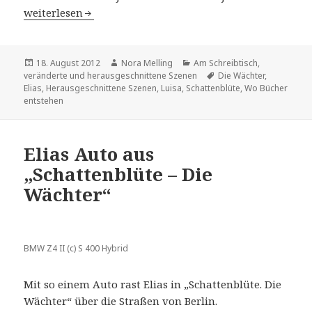
Ursprüngliche Version der Szene: Luisa lernt Elias kenn
weiterlesen
Veröffentlicht
Autor
Kategorien
18. August 2012
Nora Melling
Am Schreibtisch
,
am
Schlagwörter
veränderte und herausgeschnittene Szenen
Die Wächter
,
Elias
,
Herausgeschnittene Szenen
,
Luisa
,
Schattenblüte
,
Wo Bücher
entstehen
Elias Auto aus
„Schattenblüte – Die
Wächter“
BMW Z4 II (c) S 400 Hybrid
Mit so einem Auto rast Elias in „Schattenblüte. Die
Wächter“ über die Straßen von Berlin.