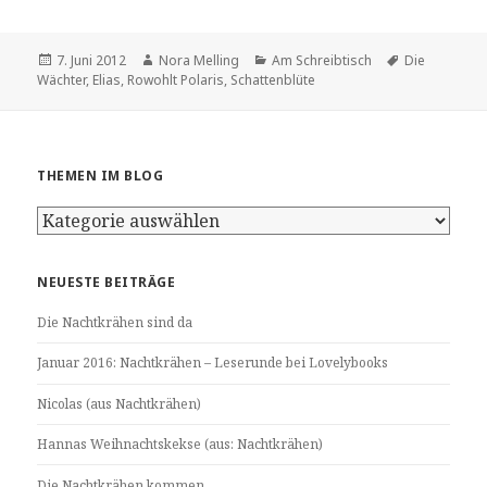
Veröffentlicht
Autor
Kategorien
Schlagwörter
7. Juni 2012
Nora Melling
Am Schreibtisch
Die
am
Wächter
,
Elias
,
Rowohlt Polaris
,
Schattenblüte
THEMEN IM BLOG
Themen
im
Blog
NEUESTE BEITRÄGE
Die Nachtkrähen sind da
Januar 2016: Nachtkrähen – Leserunde bei Lovelybooks
Nicolas (aus Nachtkrähen)
Hannas Weihnachtskekse (aus: Nachtkrähen)
Die Nachtkrähen kommen