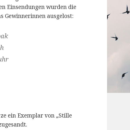
igen Einsendungen wurden die
hs Gewinnerinnen ausgelost:
bak
ch
uhr
e ein Exemplar von „Stille
zugesandt.