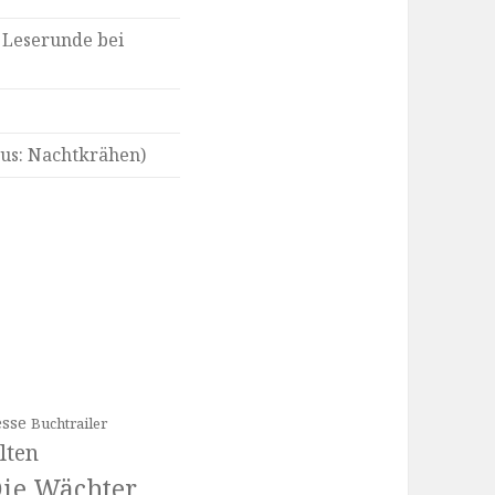
 Leserunde bei
us: Nachtkrähen)
sse
Buchtrailer
lten
ie Wächter