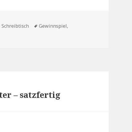
tegorien
Schlagwörter
 Schreibtisch
Gewinnspiel
,
er – satzfertig