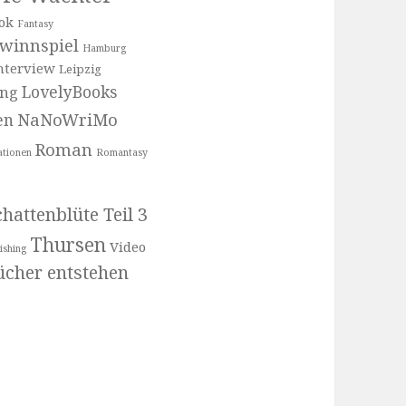
ok
Fantasy
winnspiel
Hamburg
nterview
Leipzig
LovelyBooks
ung
NaNoWriMo
en
Roman
ationen
Romantasy
hattenblüte Teil 3
Thursen
Video
ishing
cher entstehen