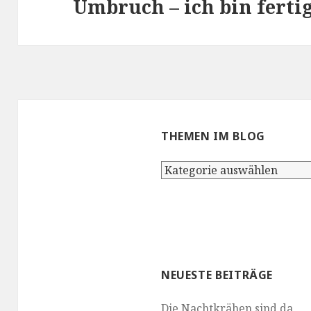
Umbruch – ich bin fertig
Nächster
Beitrag:
THEMEN IM BLOG
Themen
im
Blog
NEUESTE BEITRÄGE
Die Nachtkrähen sind da