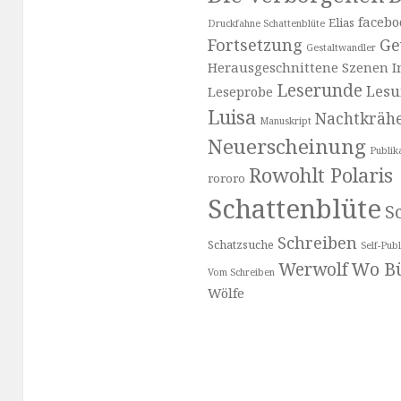
facebo
Elias
Druckfahne Schattenblüte
Fortsetzung
Ge
Gestaltwandler
Herausgeschnittene Szenen
I
Leserunde
Les
Leseprobe
Luisa
Nachtkräh
Manuskript
Neuerscheinung
Publik
Rowohlt Polaris
rororo
Schattenblüte
Sc
Schreiben
Schatzsuche
Self-Publ
Wo Bü
Werwolf
Vom Schreiben
Wölfe