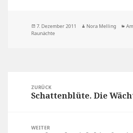
Veröffentlicht
Autor
Ka
7. Dezember 2011
Nora Melling
Am
am
Raunächte
Beitragsnavigation
ZURÜCK
Schattenblüte. Die Wächt
Vorheriger
Beitrag:
WEITER