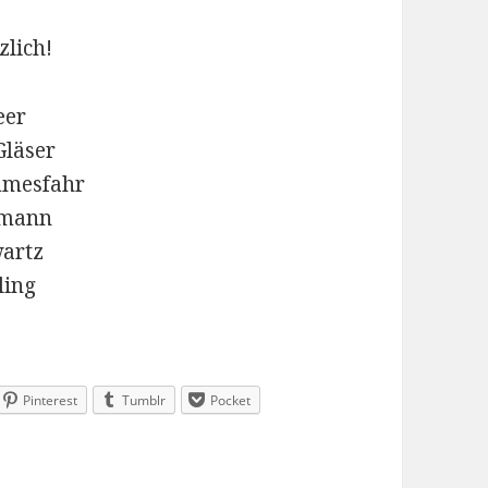
zlich!
eer
Gläser
mmesfahr
tmann
artz
ling
Pinterest
Tumblr
Pocket