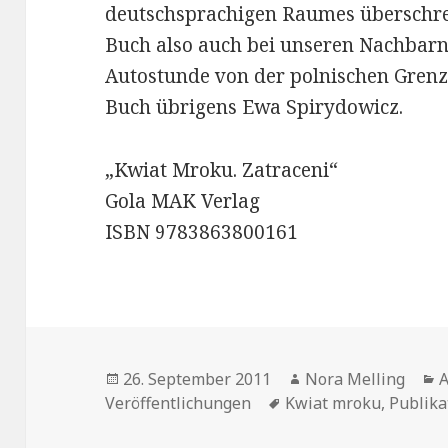
deutschsprachigen Raumes überschreit
Buch also auch bei unseren Nachbarn. 
Autostunde von der polnischen Grenze
Buch übrigens Ewa Spirydowicz.
„Kwiat Mroku. Zatraceni“
Gola MAK Verlag
ISBN 9783863800161
Veröffentlicht
Autor
K
26. September 2011
Nora Melling
A
am
Schlagwörter
Veröffentlichungen
Kwiat mroku
,
Publika