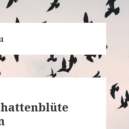
u
chattenblüte
n