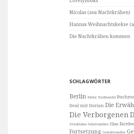
Lovelybooks
Nicolas (aus Nachtkrähen)
Hannas Weihnachtskekse (a
Die Nachtkrähen kommen
SCHLAGWÖRTER
Berlin
Buchme
Bilder
Buchhandel
Die Erwäh
Deal mit Dorian
Die Verborgenen
D
facebo
Elias
Druckfahne Schattenblüte
Fortsetzung
Ge
Gestaltwandler