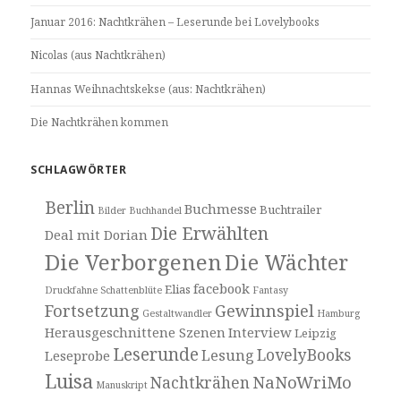
Januar 2016: Nachtkrähen – Leserunde bei Lovelybooks
Nicolas (aus Nachtkrähen)
Hannas Weihnachtskekse (aus: Nachtkrähen)
Die Nachtkrähen kommen
SCHLAGWÖRTER
Berlin
Buchmesse
Buchtrailer
Bilder
Buchhandel
Die Erwählten
Deal mit Dorian
Die Verborgenen
Die Wächter
facebook
Elias
Druckfahne Schattenblüte
Fantasy
Fortsetzung
Gewinnspiel
Gestaltwandler
Hamburg
Herausgeschnittene Szenen
Interview
Leipzig
Leserunde
LovelyBooks
Lesung
Leseprobe
Luisa
NaNoWriMo
Nachtkrähen
Manuskript