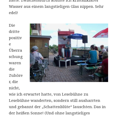
hatte. Zwischendurch konnte ich kristallklares
Wasser aus einem langstieligen Glas nippen. Sehr
edel!
Die
dritte
positiv
e
Überra
schung
waren
die
Zuhöre
r, die
nicht,
wie ich erwartet hatte, von Lesebühne zu
Lesebühne wanderten, sondern still ausharrten
und gebannt der „Schattenblüte“ lauschten. Das in
der heißen Sonne! (Und ohne langstieliges