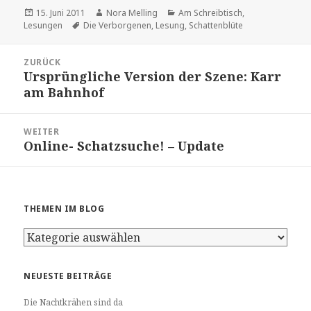
Veröffentlicht
Autor
Kategorien
15. Juni 2011
Nora Melling
Am Schreibtisch
,
am
Schlagwörter
Lesungen
Die Verborgenen
,
Lesung
,
Schattenblüte
Beitragsnavigation
ZURÜCK
Ursprüngliche Version der Szene: Karr
Vorheriger
am Bahnhof
Beitrag:
WEITER
Online- Schatzsuche! – Update
Nächster
Beitrag:
THEMEN IM BLOG
Themen
im
Blog
NEUESTE BEITRÄGE
Die Nachtkrähen sind da