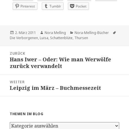
Pinterest
Tumblr
Pocket
Veröffentlicht
Autor
Kategorien
Schlag
2. März 2011
Nora Melling
Nora-Melling-Bücher
am
Die Verborgenen
,
Luisa
,
Schattenblüte
,
Thursen
Beitragsnavigation
ZURÜCK
Hans Iwer – Oder: Wie man Werwölfe
Vorheriger
zurück verwandelt
Beitrag:
WEITER
Leipzig im März – Buchmessezeit
Nächster
Beitrag:
THEMEN IM BLOG
Themen