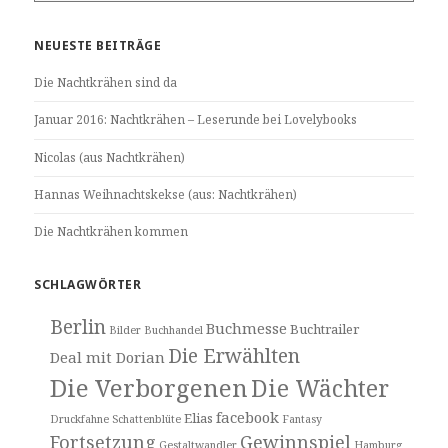
im
Blog
NEUESTE BEITRÄGE
Die Nachtkrähen sind da
Januar 2016: Nachtkrähen – Leserunde bei Lovelybooks
Nicolas (aus Nachtkrähen)
Hannas Weihnachtskekse (aus: Nachtkrähen)
Die Nachtkrähen kommen
SCHLAGWÖRTER
Berlin
Buchmesse
Buchtrailer
Bilder
Buchhandel
Die Erwählten
Deal mit Dorian
Die Verborgenen
Die Wächter
facebook
Elias
Druckfahne Schattenblüte
Fantasy
Fortsetzung
Gewinnspiel
Gestaltwandler
Hamburg