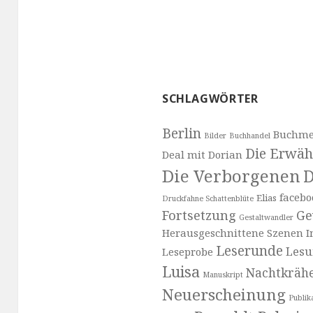
SCHLAGWÖRTER
Berlin
Buchme
Bilder
Buchhandel
Die Erwäh
Deal mit Dorian
Die Verborgenen
D
facebo
Elias
Druckfahne Schattenblüte
Fortsetzung
Ge
Gestaltwandler
Herausgeschnittene Szenen
I
Leserunde
Les
Leseprobe
Luisa
Nachtkräh
Manuskript
Neuerscheinung
Publik