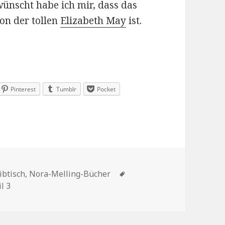
wünscht habe ich mir, dass das
on der tollen
Elizabeth May
ist.
Pinterest
Tumblr
Pocket
en
Schlagwörter
ibtisch
,
Nora-Melling-Bücher
l 3