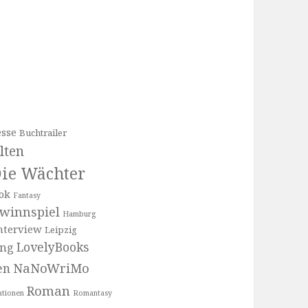
sse
Buchtrailer
lten
ie Wächter
ok
Fantasy
winnspiel
Hamburg
nterview
Leipzig
LovelyBooks
ung
NaNoWriMo
en
Roman
ationen
Romantasy