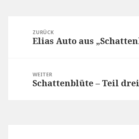
Beitragsnavigation
ZURÜCK
Elias Auto aus „Schatten
Vorheriger
Beitrag:
WEITER
Schattenblüte – Teil drei
Nächster
Beitrag: