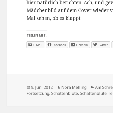
hier natürlich berichten. Ach, und ge
Mädchenbild auf dem Cover wieder v
Mal sehen, ob es klappt.
TEILEN MIT:
E-Mail
Facebook
LinkedIn
Twitter
Veröffentlicht
Autor
Kategori
9. Juni 2012
Nora Melling
Am Schre
am
Fortsetzung
,
Schattenblüte
,
Schattenblüte Tei