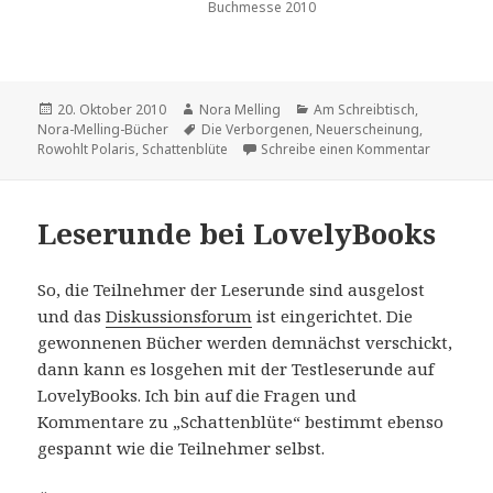
Buchmesse 2010
Veröffentlicht
Autor
Kategorien
20. Oktober 2010
Nora Melling
Am Schreibtisch
,
am
Schlagwörter
Nora-Melling-Bücher
Die Verborgenen
,
Neuerscheinung
,
zu Schatt
Rowohlt Polaris
,
Schattenblüte
Schreibe einen Kommentar
Leserunde bei LovelyBooks
So, die Teilnehmer der Leserunde sind ausgelost
und das
Diskussionsforum
ist eingerichtet. Die
gewonnenen Bücher werden demnächst verschickt,
dann kann es losgehen mit der Testleserunde auf
LovelyBooks. Ich bin auf die Fragen und
Kommentare zu „Schattenblüte“ bestimmt ebenso
gespannt wie die Teilnehmer selbst.