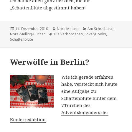
Ich danke allen ganz herzlich, die für
„Schattenblüte abgestimmt haben!
Veröffentlicht
Autor
Kategorien
14. Dezember 2010
Nora Melling
Am Schreibtisch
,
am
Schlagwörter
Nora-Melling-Bücher
Die Verborgenen
,
LovelyBooks
,
Schattenblüte
Werwölfe in Berlin?
Wie ich gerade erfahren
habe, versteckt sich heute
eine Aufgabe zu
Schattenblüte hinter dem
7.Türchen des
Adventskalenders der
Kinderredaktion
.