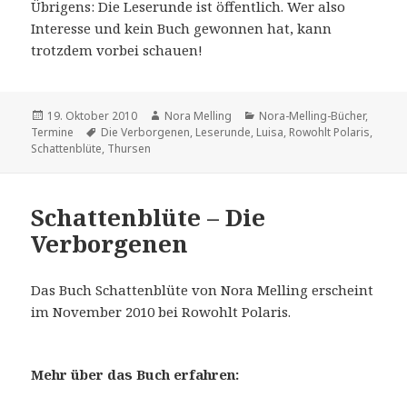
Übrigens: Die Leserunde ist öffentlich. Wer also
Interesse und kein Buch gewonnen hat, kann
trotzdem vorbei schauen!
Veröffentlicht
Autor
Kategorien
19. Oktober 2010
Nora Melling
Nora-Melling-Bücher
,
am
Schlagwörter
Termine
Die Verborgenen
,
Leserunde
,
Luisa
,
Rowohlt Polaris
,
Schattenblüte
,
Thursen
Schattenblüte – Die
Verborgenen
Das Buch Schattenblüte von Nora Melling erscheint
im November 2010 bei Rowohlt Polaris.
Mehr über das Buch erfahren: