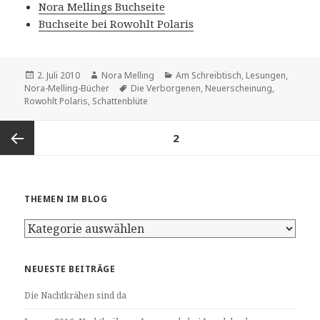
Nora Mellings Buchseite
Buchseite bei Rowohlt Polaris
Veröffentlicht
Autor
Kategorien
2. Juli 2010
Nora Melling
Am Schreibtisch
,
Lesungen
,
am
Schlagwörter
Nora-Melling-Bücher
Die Verborgenen
,
Neuerscheinung
,
Rowohlt Polaris
,
Schattenblüte
Seitennummerierung
SEITE
2
der
Beiträge
Vorherige
THEMEN IM BLOG
Seite
Themen
im
Blog
NEUESTE BEITRÄGE
Die Nachtkrähen sind da