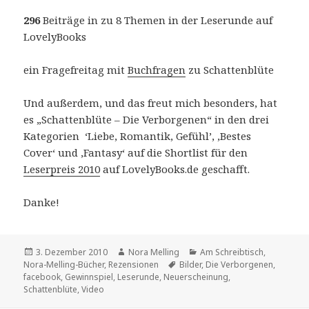
296
Beiträge in zu 8 Themen in der Leserunde auf
LovelyBooks
ein Fragefreitag mit
Buchfragen
zu Schattenblüte
Und außerdem, und das freut mich besonders, hat
es „Schattenblüte – Die Verborgenen“ in den drei
Kategorien ‘Liebe, Romantik, Gefühl’, ‚Bestes
Cover‘ und ‚Fantasy‘ auf die Shortlist für den
Leserpreis 2010
auf LovelyBooks.de geschafft.
Danke!
Veröffentlicht
Autor
Kategorien
3. Dezember 2010
Nora Melling
Am Schreibtisch
,
am
Schlagwörter
Nora-Melling-Bücher
,
Rezensionen
Bilder
,
Die Verborgenen
,
facebook
,
Gewinnspiel
,
Leserunde
,
Neuerscheinung
,
Schattenblüte
,
Video