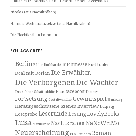
Januar 2016: Nachtkrähen – Leserunde bei Lovelybooks
Nicolas (aus Nachtkrähen)
Hannas Weihnachtskekse (aus: Nachtkrähen)
Die Nachtkrähen kommen
SCHLAGWÖRTER
Berlin
Buchmesse
Buchtrailer
Bilder
Buchhandel
Die Erwählten
Deal mit Dorian
Die Verborgenen
Die Wächter
facebook
Elias
Druckfahne Schattenblüte
Fantasy
Fortsetzung
Gewinnspiel
Gestaltwandler
Hamburg
Herausgeschnittene Szenen
Interview
Leipzig
Leserunde
LovelyBooks
Lesung
Leseprobe
Luisa
NaNoWriMo
Nachtkrähen
Manuskript
Neuerscheinung
Roman
Publikationen