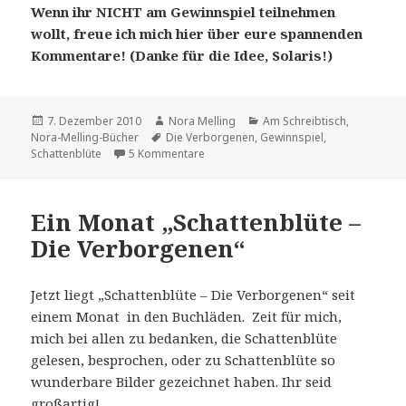
Wenn ihr NICHT am Gewinnspiel teilnehmen
wollt, freue ich mich hier über eure spannenden
Kommentare! (Danke für die Idee, Solaris!)
Veröffentlicht
Autor
Kategorien
7. Dezember 2010
Nora Melling
Am Schreibtisch
,
am
Schlagwörter
Nora-Melling-Bücher
Die Verborgenen
,
Gewinnspiel
,
zu Werwölfe in Berlin?
Schattenblüte
5 Kommentare
Ein Monat „Schattenblüte –
Die Verborgenen“
Jetzt liegt „Schattenblüte – Die Verborgenen“ seit
einem Monat in den Buchläden. Zeit für mich,
mich bei allen zu bedanken, die Schattenblüte
gelesen, besprochen, oder zu Schattenblüte so
wunderbare Bilder gezeichnet haben. Ihr seid
großartig!