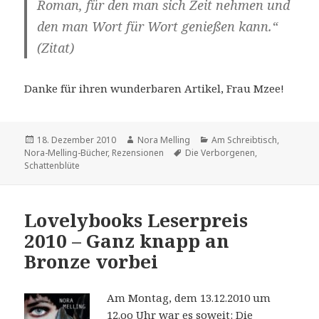
Roman, für den man sich Zeit nehmen und
den man Wort für Wort genießen kann.“
(Zitat)
Danke für ihren wunderbaren Artikel, Frau Mzee!
Veröffentlicht
Autor
Kategorien
18. Dezember 2010
Nora Melling
Am Schreibtisch
,
am
Schlagwörter
Nora-Melling-Bücher
,
Rezensionen
Die Verborgenen
,
Schattenblüte
Lovelybooks Leserpreis
2010 – Ganz knapp an
Bronze vorbei
Am Montag, dem 13.12.2010 um
12.oo Uhr war es soweit: Die